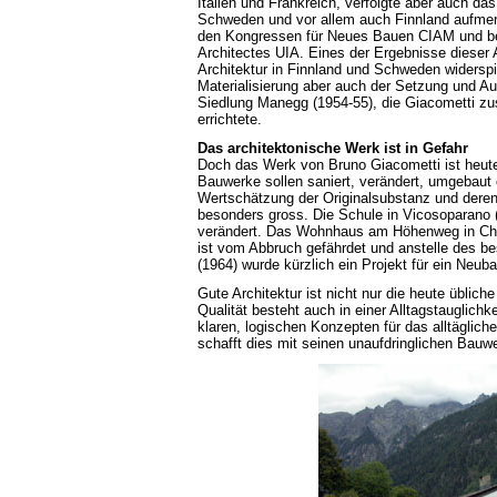
Italien und Frankreich, verfolgte aber auch d
Schweden und vor allem auch Finnland aufmerk
den Kongressen für Neues Bauen CIAM und bei
Architectes UIA. Eines der Ergebnisse dieser
Architektur in Finnland und Schweden widerspi
Materialisierung aber auch der Setzung und Au
Siedlung Manegg (1954-55), die Giacometti zu
errichtete.
Das architektonische Werk ist in Gefahr
Doch das Werk von Bruno Giacometti ist heute 
Bauwerke sollen saniert, verändert, umgebaut
Wertschätzung der Originalsubstanz und deren 
besonders gross. Die Schule in Vicosoparano 
verändert. Das Wohnhaus am Höhenweg in Chur 
ist vom Abbruch gefährdet und anstelle des 
(1964) wurde kürzlich ein Projekt für ein Neub
Gute Architektur ist nicht nur die heute üblich
Qualität besteht auch in einer Alltagstauglich
klaren, logischen Konzepten für das alltäglic
schafft dies mit seinen unaufdringlichen Bauw