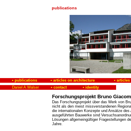
publications
• publications
• articles on architecture
• articles
Daniel A.Walser
• contact
• identity
Forschungsprojekt Bruno Giacome
Das Forschungsprojekt über das Werk von Bru
nicht als den meist missverstandenen Regional
die internationalen Konzepte und Ansätze des 
ausgeführten Bauwerke sind Versuchsanordnun
Lösungen allgemeingültiger Fragestellungen de
Jahre.