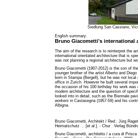
Siedlung San Cassiano, Vic
English summary:
Bruno Giacometti's international 
The aim of the research is to reinterpret the a
international orientated architecture that is sp
was not planning a regional architecture but wo
Bruno Giacometti (1907-2012) is the son of th
younger brother of the artist Alberto and Dieg
born in Stampa (Bergell), but he was not local 
office in Zurich. However he built several impo
the occasion of his 100 birthday his work was d
modern architecture and the question of specifi
looked into in detail, such as the Biennale pavi
workers in Castasegna (1957-59) and his contrib
Albigna.
Bruno Giacometti, Architekt / Red.: Jürg Ragettl
Heimatschutz ... [et al.]. - Chur : Verlag Bünd
Bruno Giacometti, architetto / a cura di Prisc