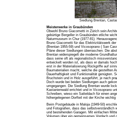
Siedlung Brentan, Casta
Meisterwerke in Graubünden
Obwohl Bruno Giacometti in Zürich sein Archite
gebürtige Bergeller in Graubünden etliche wic
Naturmuseum in Chur (1977-81). Herausragend
Bruno Giacometti für das Elektrizitätswerk de
(Brentan 1955-59) und Vicosoprano ( San Cass
Pläne dieser Siedlungen überraschen. Die abst
Brentan widerspiegelt die moderne Grundhaltun
dass seine oft als regionalistisch missverstan
entwickelt worden ist, als dass er damals hoc
erst in der Materialisierung Rückgriffe auf sinn
Baumaterialien macht, welche die gestellten A
Dauerhaftigkeit und Funktionalität genügten. S
Bruchstein und in Holz ausgeführt, je nach pra
Doch wurde bei beiden Siedlungen auch gekonn
umgegangen. Die Siedlung Brentan wurde lock
Kastanienwald errichtet und in Vicosoprano unt
Schreiben, wieso ein Satteldach für einen 
höhergelegenen Dorfteil mit der Kirche wichtig 
Beim Postgebäude in Maloja (1949-50) erschli
und Fotografien, dass das selbstverständlic
und bestehenden Garagen. Mit einfachen Mitte
Volumen über ein gemeinsames Vordach und d